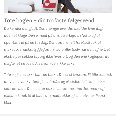
Tote bag'en – din trofaste følgesvend
Du kender den godt. Den hænger over din skulder hver dag,
uden at klage. Den er med på uni, på arbejde, i Netto og til
spontane øl på en tirsdag. Den rummer alt fra MacBook til
makeup, snacks, tyggegummi, solbriller (selv når det regner), et
ekstra par sokker (spørg ikke hvorfor), og den ene kuglepen, du
nægter at smide ud, selvom den ikke virker.
Tote bag’en er ikke bare en taske. Det er et livsrum. Et lille, kaotisk
univers, hvor kvitteringer, hårnåle og eksistentielle kriser bor
side om side. Den er stor nok til at rumme dine drømme – og
realistisk nok til at bære din madpakke og en halv liter Pepsi
Max.