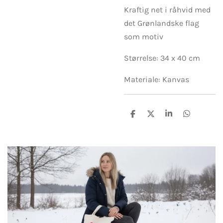
Kraftig net i råhvid med
det Grønlandske flag
som motiv
Størrelse: 34 x 40 cm
Materiale: Kanvas
D
D
D
D
e
e
e
e
l
l
l
l
e
e