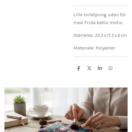
Lille toiletpung uden fór
med Frida kahlo motiv.
Størrelse:
23.5 x 17.5 x 6 cm
Materiale: Polyester
D
D
D
D
e
e
e
e
l
l
l
l
e
e