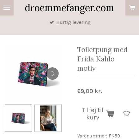
droemmefanger.com
Spring
til
Hurtig levering
hovedindhold
Toiletpung med
Frida Kahlo
motiv
69,00 kr.
Tilføj til
kurv
Varenummer:
FK59