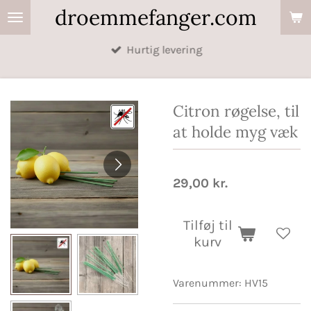
droemmefanger.com
Spring
til
Hurtig levering
hovedindhold
Citron røgelse, til
at holde myg væk
29,00 kr.
Tilføj til
kurv
Varenummer:
HV15