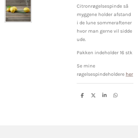
Citronrøgelsespinde så
myggene holder afstand
i de lune sommeraftener
hvor man gerne vil sidde
ude.
Pakken indeholder 16 stk
Se mine
røgelsespindeholdere
her
D
D
D
D
e
e
e
e
l
l
l
l
e
e