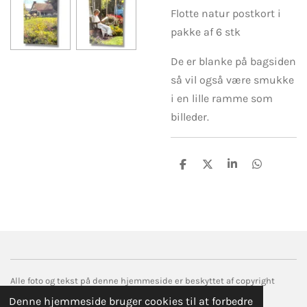
Flotte natur postkort i
pakke af 6 stk
De er blanke på bagsiden
så vil også være smukke
i en lille ramme som
billeder.
D
D
D
D
e
e
e
e
l
l
l
l
e
e
Alle foto og tekst på denne hjemmeside er beskyttet af copyright
© 2017 droemmefanger.com
Denne hjemmeside bruger cookies til at forbedre