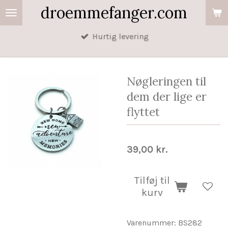
droemmefanger.com
Spring
til
Hurtig levering
hovedindhold
Nøgleringen til
dem der lige er
flyttet
39,00 kr.
Tilføj til
kurv
Varenummer:
BS282