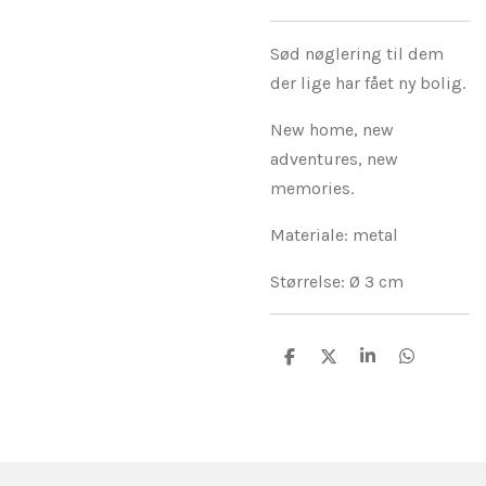
Sød nøglering til dem
der lige har fået ny bolig.
New home, new
adventures, new
memories.
Materiale: metal
Størrelse: Ø 3 cm
D
D
D
D
e
e
e
e
l
l
l
l
e
e