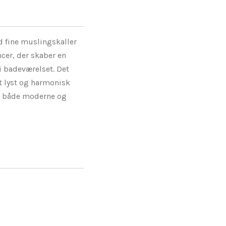
 fine muslingskaller
ncer, der skaber en
 badeværelset. Det
et lyst og harmonisk
il både moderne og