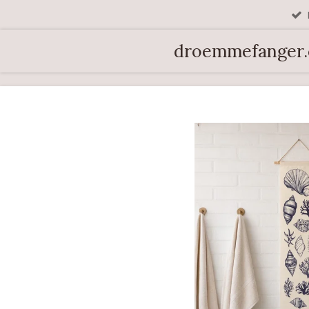
Spring
til
droemmefanger
hovedindhold