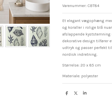
Varenummer:
CBT84
Et elegant vægophæng med
og koraller i rolige blå nua
afslappende kyststemning i
dekorative design tilfører 
udtryk og passer perfekt t
nordisk indretning.
Størrelse: 20 x 85 cm
Materiale: polyester
D
D
D
e
e
e
l
l
l
e