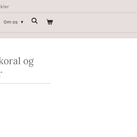
kler
Om os
oral og
r